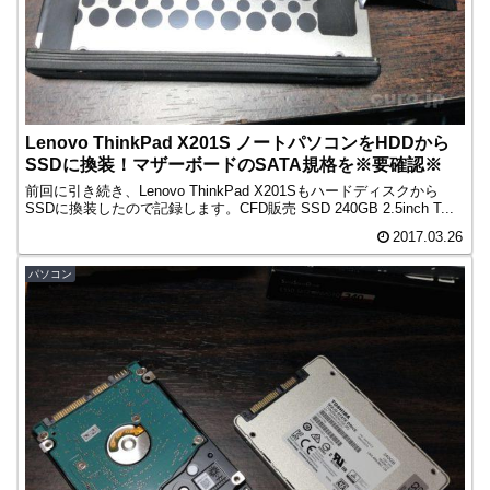
Lenovo ThinkPad X201S ノートパソコンをHDDから
SSDに換装！マザーボードのSATA規格を※要確認※
前回に引き続き、Lenovo ThinkPad X201Sもハードディスクから
SSDに換装したので記録します。CFD販売 SSD 240GB 2.5inch T...
2017.03.26
パソコン