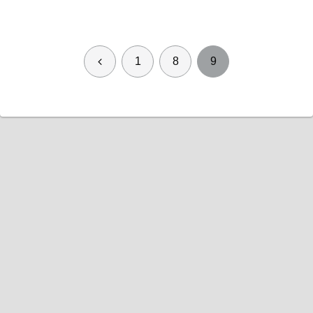
前
1
8
9
へ