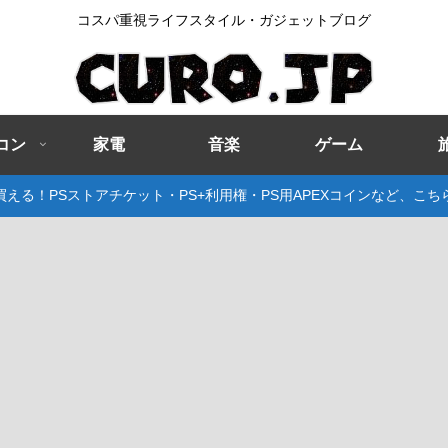
コスパ重視ライフスタイル・ガジェットブログ
コン
家電
音楽
ゲーム
える！PSストアチケット・PS+利用権・PS用APEXコインなど、こ