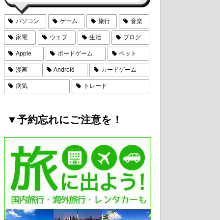
パソコン
ゲーム
旅行
音楽
家電
ウェブ
生活
ブログ
Apple
ボードゲーム
ペット
漫画
Android
カードゲーム
病気
トレード
▼予約忘れにご注意を！