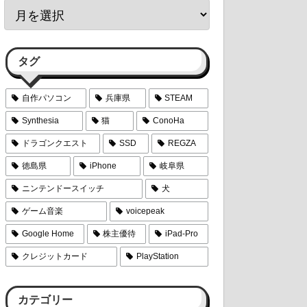
タグ
自作パソコン
兵庫県
STEAM
Synthesia
猫
ConoHa
ドラゴンクエスト
SSD
REGZA
徳島県
iPhone
岐阜県
ニンテンドースイッチ
犬
ゲーム音楽
voicepeak
Google Home
株主優待
iPad-Pro
クレジットカード
PlayStation
カテゴリー