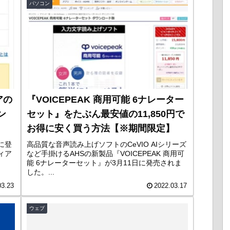
パソコン
アの
『VOICEPEAK 商用可能 6ナレーター
ン
セット』をたぶん最安値の11,850円で
お得に安く買う方法【※期間限定】
に登
高品質な音声読み上げソフトのCeVIO AIシリーズ
ィア
など手掛けるAHSの新製品『VOICEPEAK 商用可
能 6ナレーターセット』が3月11日に発売されま
した。...
03.23
2022.03.17
ウェブ