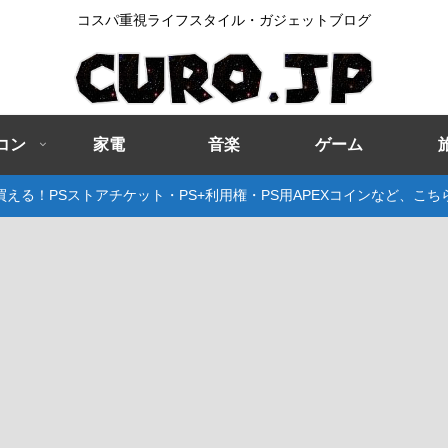
コスパ重視ライフスタイル・ガジェットブログ
コン
家電
音楽
ゲーム
える！PSストアチケット・PS+利用権・PS用APEXコインなど、こ