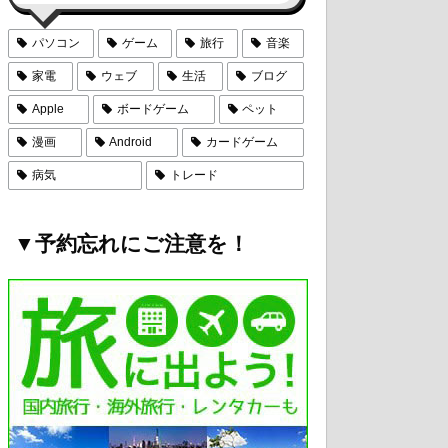
パソコン
ゲーム
旅行
音楽
家電
ウェブ
生活
ブログ
Apple
ボードゲーム
ペット
漫画
Android
カードゲーム
病気
トレード
▼予約忘れにご注意を！