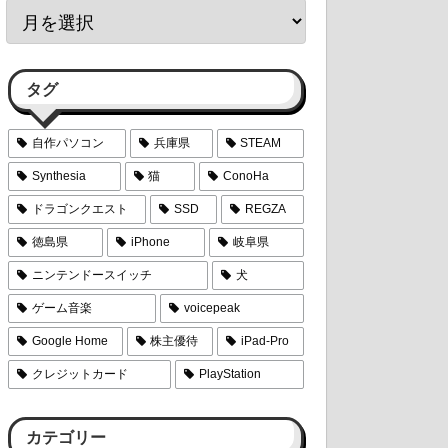
タグ
自作パソコン
兵庫県
STEAM
Synthesia
猫
ConoHa
ドラゴンクエスト
SSD
REGZA
徳島県
iPhone
岐阜県
ニンテンドースイッチ
犬
ゲーム音楽
voicepeak
Google Home
株主優待
iPad-Pro
クレジットカード
PlayStation
カテゴリー