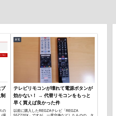
家電
天ブ
テレビリモコンが壊れて電源ボタンが
入制
効かない！ → 代替リモコンをもっと
早く買えば良かった件
スの
以前に購入したREGZAテレビ「REGZA
い場
55Z720X」ですが、一度交換などしたものの、タ