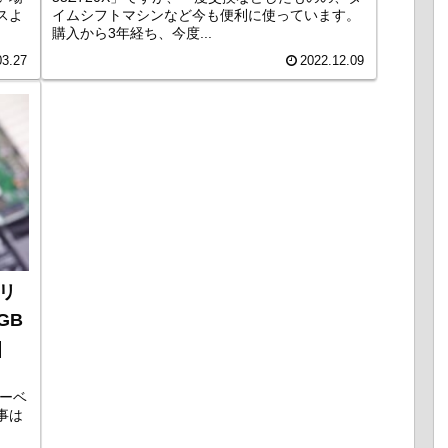
スよ
イムシフトマシンなど今も便利に使っています。
購入から3年経ち、今度...
03.27
2022.12.09
モリ
GB
]
リーベ
事は