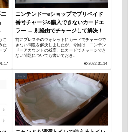
不二
ニンテンドーeショップでプリペイド
』
番号チャージ&購入できないカードエ
る
ラー → 別経由でチャージして解決！
うこ
前にプレステのウォレットにカードでチャージで
みた
きない問題を解決しましたが、今回は「ニンテン
ーブ
ドーアカウントの残高」にカードでチャージでき
ない問題についても書いておき...
01.17
2022.01.14
ペット
ォレッ
ニャンとも清潔トイレで使えるトイレ