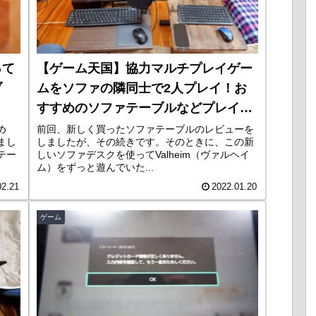
って
【ゲーム天国】協力マルチプレイゲー
ブ
ムをソファの隣同士で2人プレイ！お
すすめのソファテーブルなどプレイ環
境公開
め
前回、新しく買ったソファテーブルのレビューを
まし
しましたが、その続きです。そのときに、この新
テー
しいソファデスクを使ってValheim（ヴァルヘイ
ム）をずっと遊んでいた...
02.21
2022.01.20
ゲーム