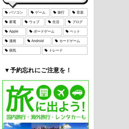
パソコン
ゲーム
旅行
音楽
家電
ウェブ
生活
ブログ
Apple
ボードゲーム
ペット
漫画
Android
カードゲーム
病気
トレード
▼予約忘れにご注意を！