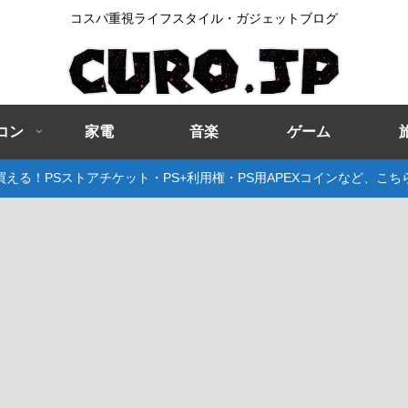
コスパ重視ライフスタイル・ガジェットブログ
コン
家電
音楽
ゲーム
える！PSストアチケット・PS+利用権・PS用APEXコインなど、こ