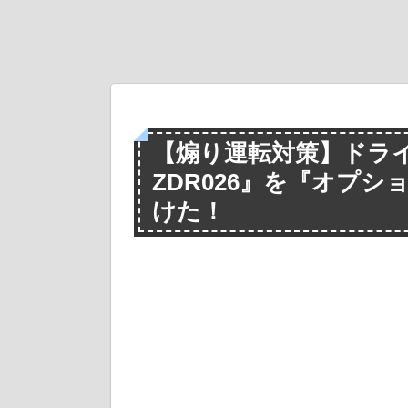
【煽り運転対策】ドラ
ZDR026』を『オプ
けた！