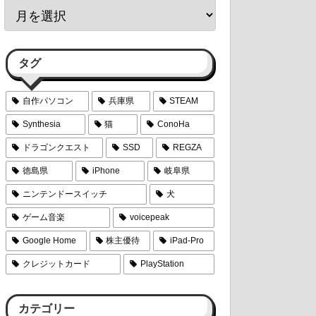
タグ
自作パソコン
兵庫県
STEAM
Synthesia
猫
ConoHa
ドラゴンクエスト
SSD
REGZA
徳島県
iPhone
岐阜県
ニンテンドースイッチ
犬
ゲーム音楽
voicepeak
Google Home
株主優待
iPad-Pro
クレジットカード
PlayStation
カテゴリー