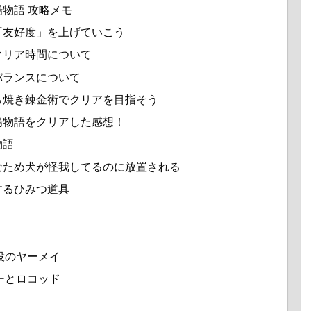
場物語 攻略メモ
「友好度」を上げていこう
クリア時間について
バランスについて
ら焼き錬金術でクリアを目指そう
場物語をクリアした感想！
物語
なため犬が怪我してるのに放置される
するひみつ道具
役のヤーメイ
ーとロコッド