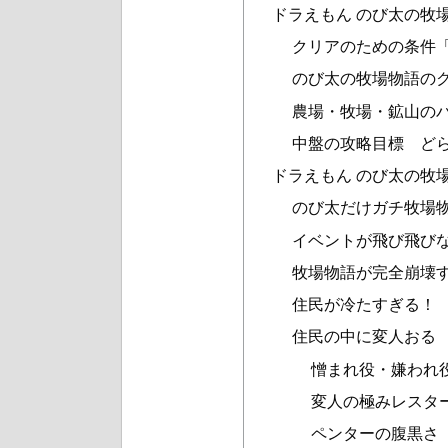
ドラえもん のび太の牧
クリアのための条件
のび太の牧場物語の
農場・牧場・鉱山の
中盤の攻略目標 ど
ドラえもん のび太の牧
のび太だけガチ牧場
イベントが飛び飛び
牧場物語が完全崩壊
住民が冷たすぎる！
住民の中に変人おる
憎まれ役・嫌われ
変人の極みレスタ
ペンターの腹黒さ