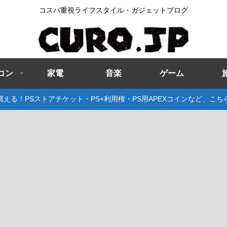
コスパ重視ライフスタイル・ガジェットブログ
コン
家電
音楽
ゲーム
える！PSストアチケット・PS+利用権・PS用APEXコインなど、こ