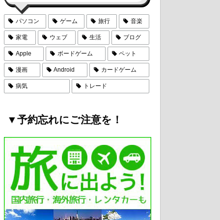
パソコン
ゲーム
旅行
音楽
家電
ウェブ
生活
ブログ
Apple
ボードゲーム
ペット
漫画
Android
カードゲーム
病気
トレード
▼予約忘れにご注意を！