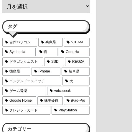
タグ
自作パソコン
兵庫県
STEAM
Synthesia
猫
ConoHa
ドラゴンクエスト
SSD
REGZA
徳島県
iPhone
岐阜県
ニンテンドースイッチ
犬
ゲーム音楽
voicepeak
Google Home
株主優待
iPad-Pro
クレジットカード
PlayStation
カテゴリー