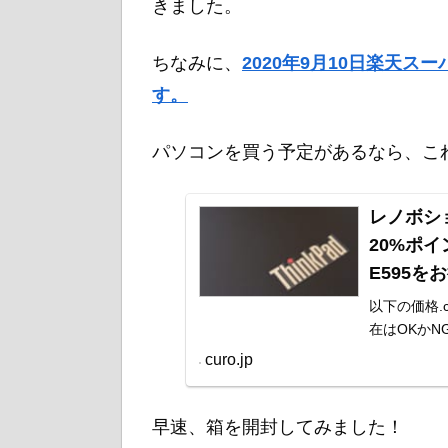
きました。
ちなみに、
2020年9月10日楽天
す。
パソコンを買う予定があるなら、こ
レノボシ
20%ポイ
E595
以下の価格
在はOKか
注意願います
curo.jp
早速、箱を開封してみました！