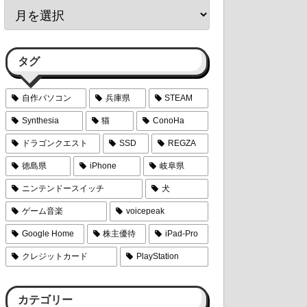
タグ
自作パソコン
兵庫県
STEAM
Synthesia
猫
ConoHa
ドラゴンクエスト
SSD
REGZA
徳島県
iPhone
岐阜県
ニンテンドースイッチ
犬
ゲーム音楽
voicepeak
Google Home
株主優待
iPad-Pro
クレジットカード
PlayStation
カテゴリー