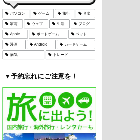
パソコン
ゲーム
旅行
音楽
家電
ウェブ
生活
ブログ
Apple
ボードゲーム
ペット
漫画
Android
カードゲーム
病気
トレード
▼予約忘れにご注意を！