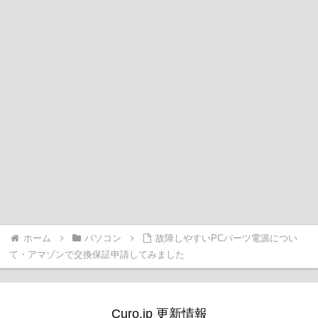
ホーム
パソコン
故障しやすいPCパーツ電源につい
て・アマゾンで交換保証申請してみました
Curo.jp 更新情報